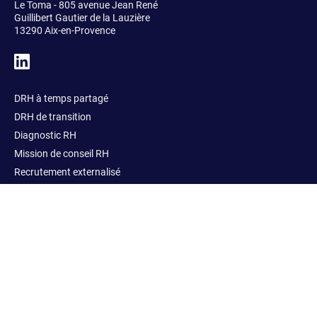
Le Toma - 805 avenue Jean René
Guillibert Gautier de la Lauzière
13290 Aix-en-Provence
DRH à temps partagé
DRH de transition
Diagnostic RH
Mission de conseil RH
Recrutement externalisé
People Ops
Audit des process paie
Formation RH
À propos
Références
Actualités