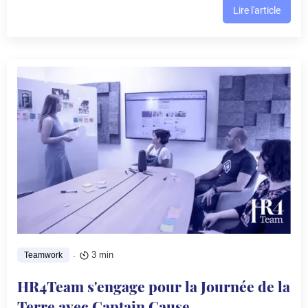
Lire l'article
.
3 min
Teamwork
HR4Team s'engage pour la Journée de la
Terre avec Captain Cause.